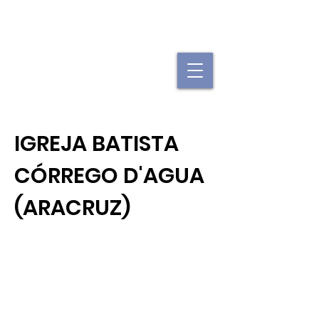
"Se uma igreja local já é forte, imagine
quando elas se juntam."
IGREJA BATISTA
CÓRREGO D'AGUA
(ARACRUZ)