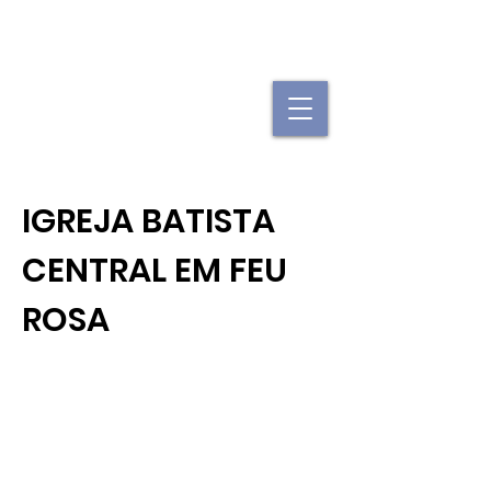
"Se uma igreja local já é forte, imagine
quando elas se juntam."
IGREJA BATISTA
CENTRAL EM FEU
ROSA