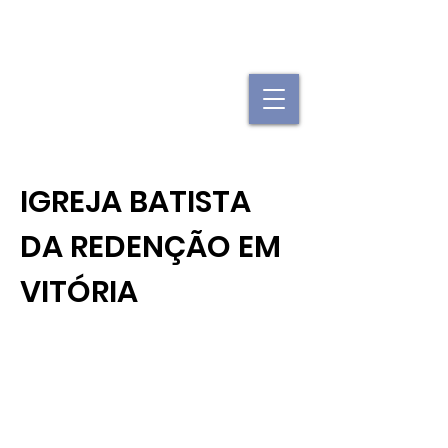
"Se uma igreja local já é forte, imagine
quando elas se juntam."
IGREJA BATISTA
DA REDENÇÃO EM
VITÓRIA