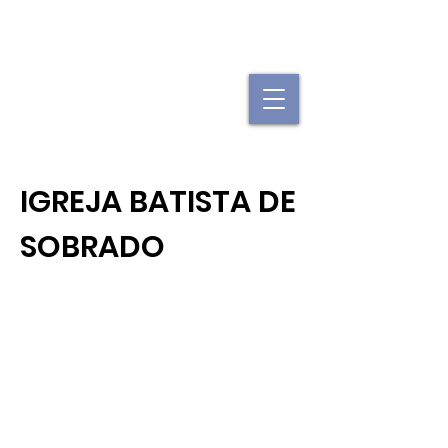
"Se uma igreja local já é forte, imagine
quando elas se juntam."
IGREJA BATISTA DE
SOBRADO