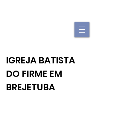
"Se uma igreja local já é forte, imagine
quando elas se juntam."
IGREJA BATISTA
DO FIRME EM
BREJETUBA