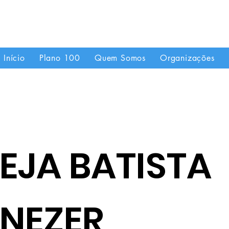
"Se uma igreja local já é forte, imagine quando
Início
Plano 100
Quem Somos
Organizações
EJA BATISTA
ENEZER