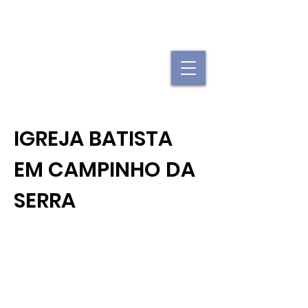
"Se uma igreja local já é forte, imagine
quando elas se juntam."
IGREJA BATISTA
EM CAMPINHO DA
SERRA