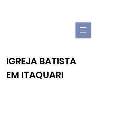
"Se uma igreja local já é forte, imagine
quando elas se juntam."
IGREJA BATISTA
EM ITAQUARI