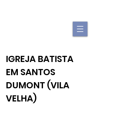
"Se uma igreja local já é forte, imagine
quando elas se juntam."
IGREJA BATISTA
EM SANTOS
DUMONT (VILA
VELHA)