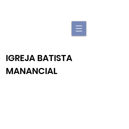
"Se uma igreja local já é forte, imagine
quando elas se juntam."
IGREJA BATISTA
MANANCIAL