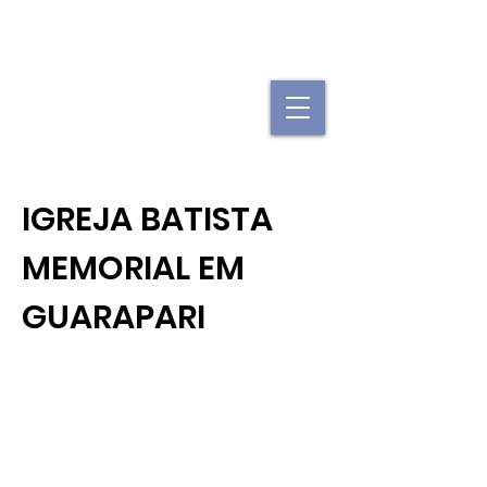
"Se uma igreja local já é forte, imagine
quando elas se juntam."
IGREJA BATISTA
MEMORIAL EM
GUARAPARI