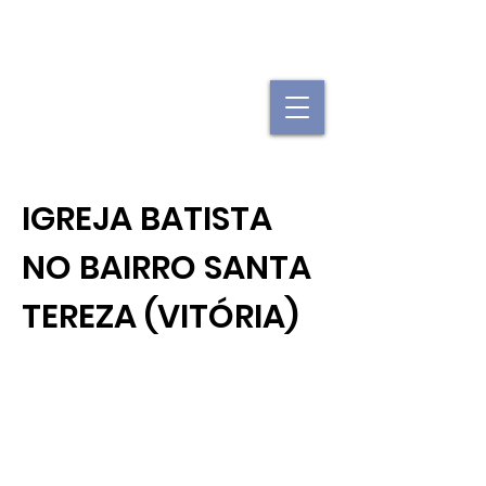
"Se uma igreja local já é forte, imagine
quando elas se juntam."
IGREJA BATISTA
NO BAIRRO SANTA
TEREZA (VITÓRIA)