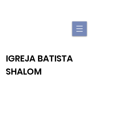
"Se uma igreja local já é forte, imagine
quando elas se juntam."
IGREJA BATISTA
SHALOM