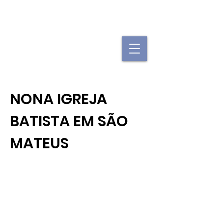
"Se uma igreja local já é forte, imagine
quando elas se juntam."
NONA IGREJA
BATISTA EM SÃO
MATEUS