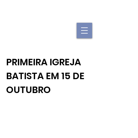
"Se uma igreja local já é forte, imagine
quando elas se juntam."
PRIMEIRA IGREJA
BATISTA EM 15 DE
OUTUBRO