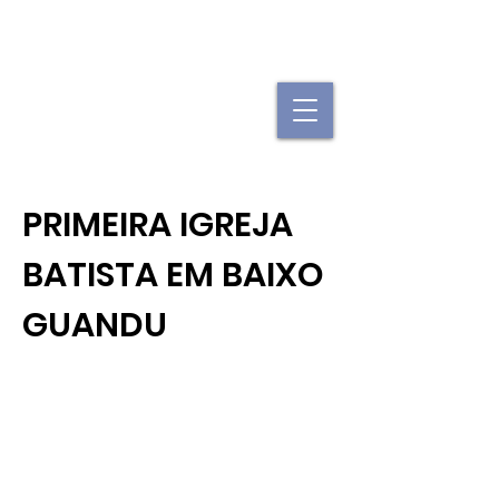
"Se uma igreja local já é forte, imagine
quando elas se juntam."
PRIMEIRA IGREJA
BATISTA EM BAIXO
GUANDU