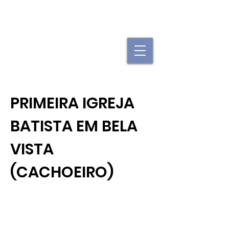
"Se uma igreja local já é forte, imagine
quando elas se juntam."
PRIMEIRA IGREJA
BATISTA EM BELA
VISTA
(CACHOEIRO)