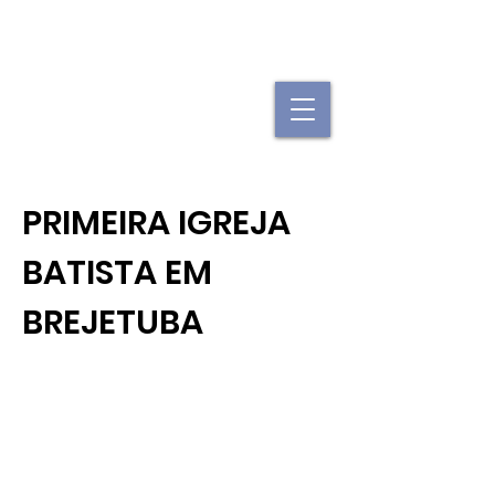
"Se uma igreja local já é forte, imagine
quando elas se juntam."
PRIMEIRA IGREJA
BATISTA EM
BREJETUBA