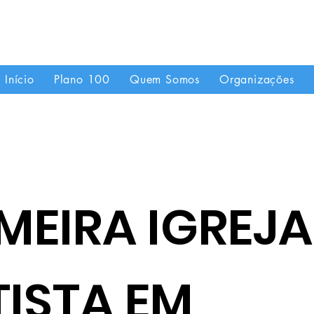
"Se uma igreja local já é forte, imagine quando
Início
Plano 100
Quem Somos
Organizações
MEIRA IGREJA
TISTA EM