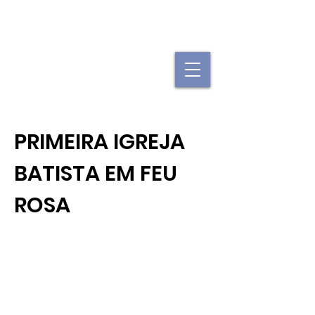
"Se uma igreja local já é forte, imagine
quando elas se juntam."
PRIMEIRA IGREJA
BATISTA EM FEU
ROSA