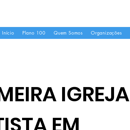
"Se uma igreja local já é forte, imagine quando
Início
Plano 100
Quem Somos
Organizações
MEIRA IGREJA
TISTA EM