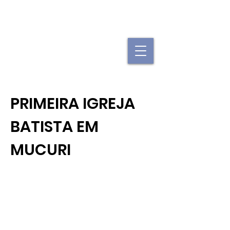
"Se uma igreja local já é forte, imagine
quando elas se juntam."
PRIMEIRA IGREJA
BATISTA EM
MUCURI