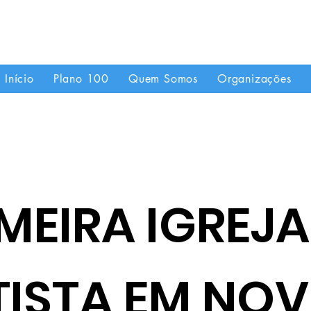
"Se uma igreja local já é forte, imagine quando
Início
Plano 100
Quem Somos
Organizações
MEIRA IGREJA
TISTA EM NO