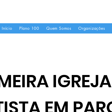
"Se uma igreja local já é forte, imagine quando
Início
Plano 100
Quem Somos
Organizações
MEIRA IGREJA
TISTA EM PAR