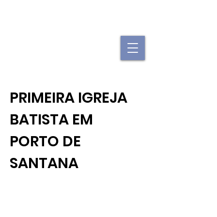
"Se uma igreja local já é forte, imagine
quando elas se juntam."
PRIMEIRA IGREJA
BATISTA EM
PORTO DE
SANTANA