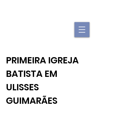
"Se uma igreja local já é forte, imagine
quando elas se juntam."
PRIMEIRA IGREJA
BATISTA EM
ULISSES
GUIMARÃES