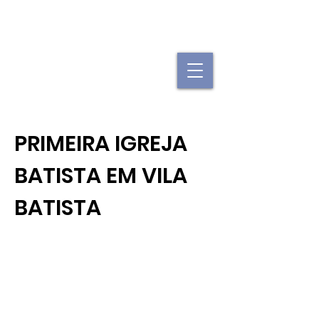
"Se uma igreja local já é forte, imagine
quando elas se juntam."
PRIMEIRA IGREJA
BATISTA EM VILA
BATISTA