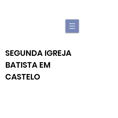
"Se uma igreja local já é forte, imagine
quando elas se juntam."
SEGUNDA IGREJA
BATISTA EM
CASTELO