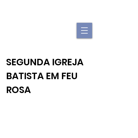
"Se uma igreja local já é forte, imagine
quando elas se juntam."
SEGUNDA IGREJA
BATISTA EM FEU
ROSA