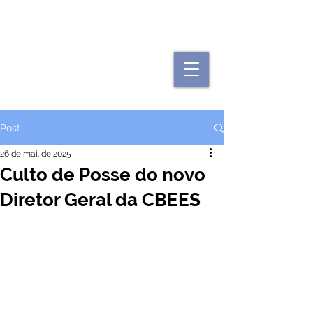
"Se uma igreja local já é forte, imagine
quando elas se juntam."
Post
26 de mai. de 2025
Culto de Posse do novo
Diretor Geral da CBEES